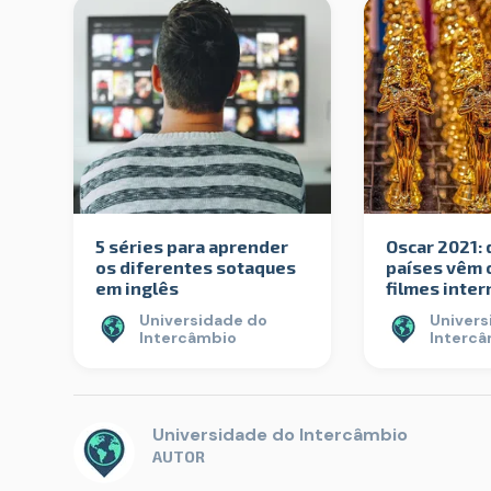
5 séries para aprender
Oscar 2021: 
os diferentes sotaques
países vêm 
em inglês
filmes inter
Universidade do
Univers
Intercâmbio
Interc
Universidade do Intercâmbio
AUTOR