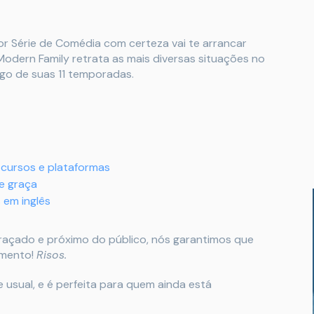
or Série de Comédia com certeza vai te arrancar
odern Family retrata as mais diversas situações no
longo de suas 11 temporadas.
s cursos e plataformas
de graça
 em inglês
graçado e próximo do público, nós garantimos que
omento!
Risos.
usual, e é perfeita para quem ainda está