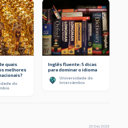
de quais
Inglês fluente: 5 dicas
os melhores
para dominar o idioma
nacionais?
Universidade do
Intercâmbio
idade do
âmbio
23 Dez 2023