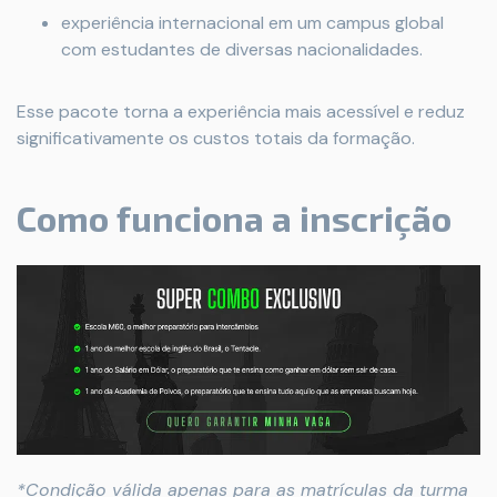
experiência internacional em um campus global
com estudantes de diversas nacionalidades.
Esse pacote torna a experiência mais acessível e reduz
significativamente os custos totais da formação.
Como funciona a inscrição
*Condição válida apenas para as matrículas da turma