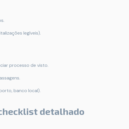
os.
alizações legíveis).
iciar processo de visto.
passagens.
orto, banco local).
checklist detalhado