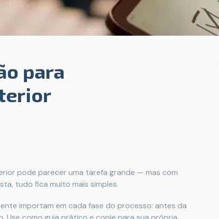
ão para
terior
terior pode parecer uma tarefa grande — mas com
ta, tudo fica muito mais simples.
almente importam em cada fase do processo: antes da
o. Use como guia prático e copie para sua própria