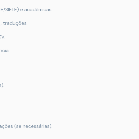
LE/SIELE) e acadêmicas.
s, traduções.
CV.
cia.
).
ções (se necessárias).