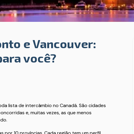
onto e Vancouver:
para você?
a lista de intercâmbio no Canadá. São cidades
concorridas e, muitas vezes, as que menos
ndo.
s por 10 províncias. Cada região tem um perfil