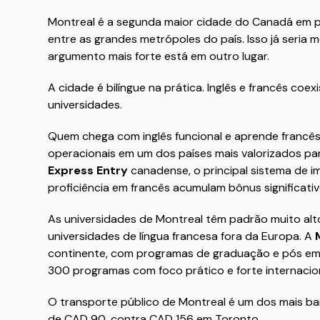
Montreal é a segunda maior cidade do Canadá em po
entre as grandes metrópoles do país. Isso já seria 
argumento mais forte está em outro lugar.
A cidade é bilíngue na prática. Inglês e francês coe
universidades.
Quem chega com inglês funcional e aprende francês
operacionais em um dos países mais valorizados pa
Express Entry
canadense, o principal sistema de 
proficiência em francês acumulam bônus significati
As universidades de Montreal têm padrão muito alt
universidades de língua francesa fora da Europa. A
continente, com programas de graduação e pós em 
300 programas com foco prático e forte internaciona
O transporte público de Montreal é um dos mais b
de CAD 90, contra CAD 156 em Toronto.