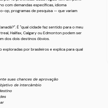
alho com demandas específicas, idioma
co-op, programas de pesquisa — que variam
Canadá?". É "qual cidade faz sentido para o meu
real, Halifax, Calgary ou Edmonton podem ser
um dos dois destinos óbvios.
exploradas por brasileiros e explica para qual
ente suas chances de aprovação
jetivo de intercâmbio
destino
ades
car