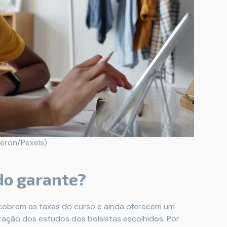
meron/Pexels)
do garante?
 cobrem as taxas do curso e ainda oferecem um
ação dos estudos dos bolsistas escolhidos. Por