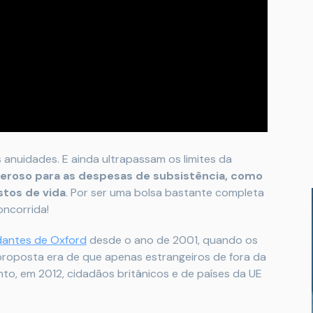
anuidades. E ainda ultrapassam os limites da
neroso para as despesas de subsistência, como
stos de vida
. Por ser uma bolsa bastante completa
oncorrida!
dantes de Oxford
desde o ano de 2001, quando os
a proposta era de que apenas estrangeiros de fora da
to, em 2012, cidadãos britânicos e de países da UE