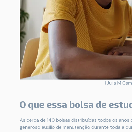
(Julia M Ca
O que essa bolsa de estu
As cerca de 140 bolsas distribuídas todos os anos
generoso auxílio de manutenção durante toda a dur