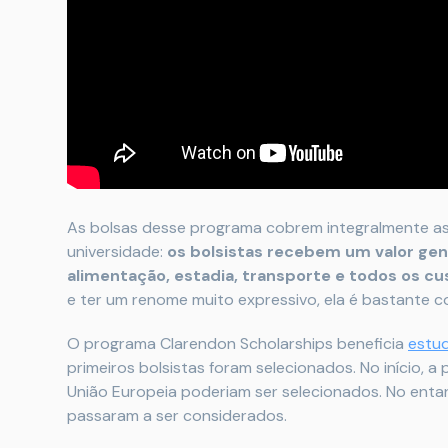
As bolsas desse programa cobrem integralmente as 
universidade:
os bolsistas recebem um valor ge
alimentação, estadia, transporte e todos os cu
e ter um renome muito expressivo, ela é bastante c
O programa Clarendon Scholarships beneficia
estu
primeiros bolsistas foram selecionados. No início, 
União Europeia poderiam ser selecionados. No entan
passaram a ser considerados.