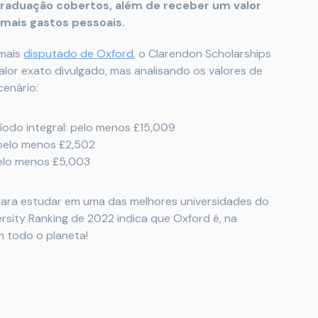
-graduação cobertos, além de receber um valor
emais gastos pessoais.
 mais
disputado de Oxford
, o Clarendon Scholarships
lor exato divulgado, mas analisando os valores de
cenário:
odo integral: pelo menos £15,009
pelo menos £2,502
pelo menos £5,003
 para estudar em uma das melhores
universidades do
rsity Ranking de 2022 indica que Oxford
é, na
m todo o planeta!