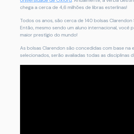
Universidade de Oxford
. Anualmente, a verba destin
chega a cerca de 4,6 milhões de libras esterlinas!
Todos os anos, são cerca de 140 bolsas Clarendon S
Então, mesmo sendo um aluno internacional, você p
maior prestígio do mundo!
As bolsas Clarendon são concedidas com base na e
selecionados, serão avaliadas todas as disciplinas