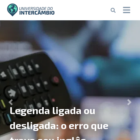
Universidade do Intercâ
Previous
Next
Legenda ligada ou
desligada: o erro que