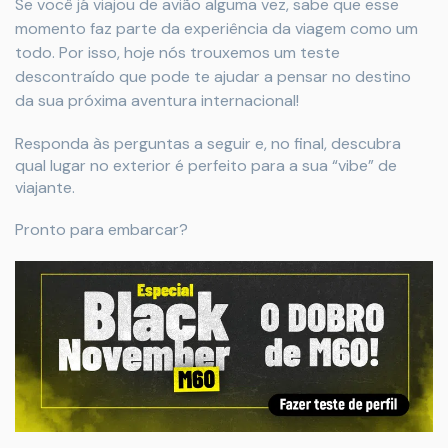
Se você já viajou de avião alguma vez, sabe que esse
momento faz parte da experiência da viagem como um
todo. Por isso, hoje nós trouxemos um teste
descontraído que pode te ajudar a pensar no destino
da sua próxima aventura internacional!
Responda às perguntas a seguir e, no final, descubra
qual lugar no exterior é perfeito para a sua “vibe” de
viajante.
Pronto para embarcar?