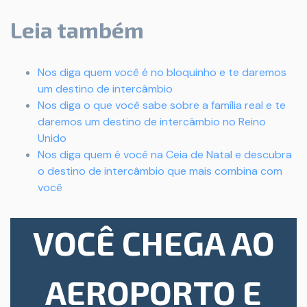
Leia também
Nos diga quem você é no bloquinho e te daremos
um destino de intercâmbio
Nos diga o que você sabe sobre a família real e te
daremos um destino de intercâmbio no Reino
Unido
Nos diga quem é você na Ceia de Natal e descubra
o destino de intercâmbio que mais combina com
você
VOCÊ CHEGA AO
AEROPORTO E