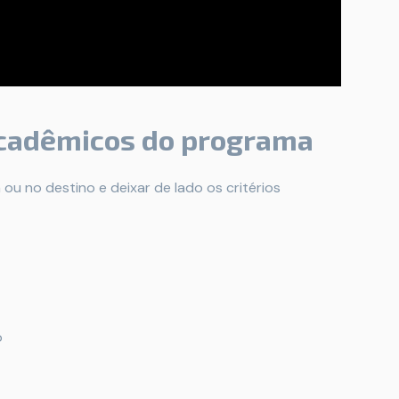
 acadêmicos do programa
ou no destino e deixar de lado os critérios
o