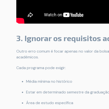
3. Ignorar os requisitos
Outro erro comum é focar apenas no valor da bolsa 
acadêmicos.
Cada programa pode exigir:
Média mínima no histórico
Estar em determinado semestre da graduaçã
Área de estudo específica