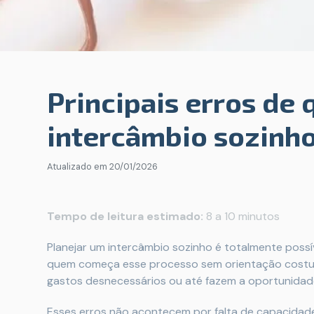
Principais erros de
intercâmbio sozinh
Atualizado em
20/01/2026
Tempo de leitura estimado:
8 a 10 minutos
Planejar um intercâmbio sozinho é totalmente possív
quem começa esse processo sem orientação costu
gastos desnecessários ou até fazem a oportunidade
Esses erros não acontecem por falta de capacidad