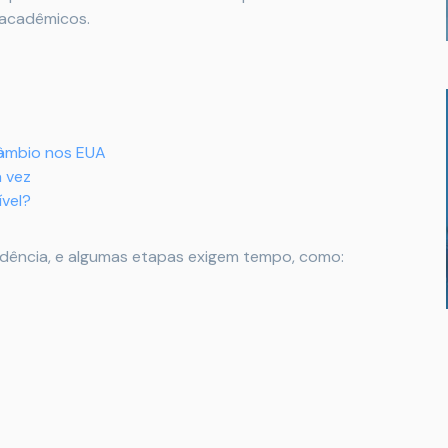
 acadêmicos.
câmbio nos EUA
a vez
vel?
edência, e algumas etapas exigem tempo, como: