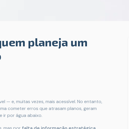
 quem planeja um
o
el — e, muitas vezes, mais acessível. No entanto,
ma cometer erros que atrasam planos, geram
 ir por água abaixo.
e, mas por
falta de informação estratégica
.