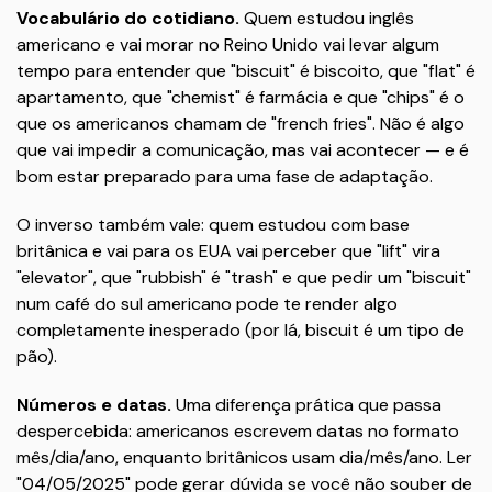
Vocabulário do cotidiano.
Quem estudou inglês
americano e vai morar no Reino Unido vai levar algum
tempo para entender que "biscuit" é biscoito, que "flat" é
apartamento, que "chemist" é farmácia e que "chips" é o
que os americanos chamam de "french fries". Não é algo
que vai impedir a comunicação, mas vai acontecer — e é
bom estar preparado para uma fase de adaptação.
O inverso também vale: quem estudou com base
britânica e vai para os EUA vai perceber que "lift" vira
"elevator", que "rubbish" é "trash" e que pedir um "biscuit"
num café do sul americano pode te render algo
completamente inesperado (por lá, biscuit é um tipo de
pão).
Números e datas.
Uma diferença prática que passa
despercebida: americanos escrevem datas no formato
mês/dia/ano, enquanto britânicos usam dia/mês/ano. Ler
"04/05/2025" pode gerar dúvida se você não souber de