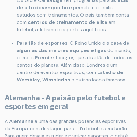
Oxford e Cambridge têm programas para
atletas
de alto desempenho
e permitem conciliar
estudos com treinamentos. O país também conta
com
centros de treinamento de elite
em
futebol, atletismo e esportes aquáticos.
Para fãs de esportes
: O Reino Unido é a
casa de
algumas das maiores equipes e ligas
do mundo,
como a
Premier League
, que atrai fãs de todos os
cantos do planeta. Além disso, Londres é um
centro de eventos esportivos, com
Estádio de
Wembley
,
Wimbledon
e outros locais famosos.
Alemanha - A paixão pelo futebol e
esportes em geral
A
Alemanha
é uma das grandes potências esportivas
da Europa, com destaque para o
futebol
e a
natação
.
Para quem deseja estudar e praticar esportes, o país é