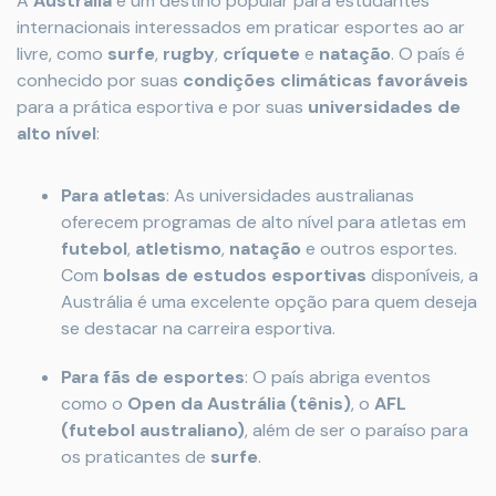
A
Austrália
é um destino popular para estudantes
internacionais interessados em praticar esportes ao ar
livre, como
surfe
,
rugby
,
críquete
e
natação
. O país é
conhecido por suas
condições climáticas favoráveis
para a prática esportiva e por suas
universidades de
alto nível
:
Para atletas
: As universidades australianas
oferecem programas de alto nível para atletas em
futebol
,
atletismo
,
natação
e outros esportes.
Com
bolsas de estudos esportivas
disponíveis, a
Austrália é uma excelente opção para quem deseja
se destacar na carreira esportiva.
Para fãs de esportes
: O país abriga eventos
como o
Open da Austrália (tênis)
, o
AFL
(futebol australiano)
, além de ser o paraíso para
os praticantes de
surfe
.