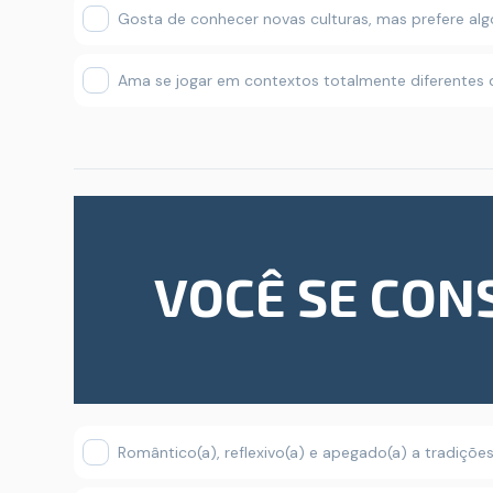
Gosta de conhecer novas culturas, mas prefere algo
Ama se jogar em contextos totalmente diferentes 
VOCÊ SE CONS
Romântico(a), reflexivo(a) e apegado(a) a tradições