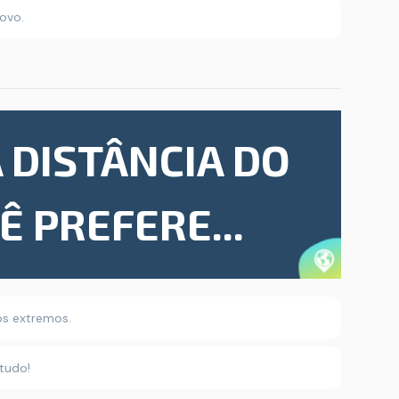
novo.
 DISTÂNCIA DO
Ê PREFERE...
os extremos.
 tudo!