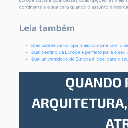
Europa ou Ásia: qual dessas duas opções faz mais s
continente é a sua cara quando o assunto é interc
Leia também
Qual cidade da Europa mais combina com o se
Qual destino da Europa é perfeito para o seu
Qual universidade da Europa é ideal para o seu
QUANDO 
ARQUITETURA,
AT