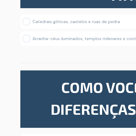
Catedrais góticas, castelos e ruas de pedra.
Arranha-céus iluminados, templos milenares e con
COMO VOC
DIFERENÇAS