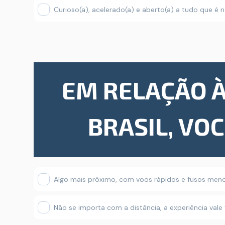
Curioso(a), acelerado(a) e aberto(a) a tudo que é 
EM RELAÇÃO À
BRASIL, VOC
Algo mais próximo, com voos rápidos e fusos men
Não se importa com a distância, a experiência vale