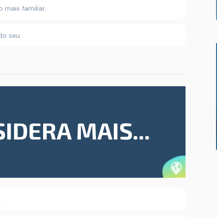
 mais familiar.
do seu.
IDERA MAIS...
.