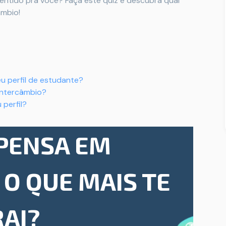
entido pra você? Faça este quiz e descubra qual
âmbio!
u perfil de estudante?
 intercâmbio?
 perfil?
PENSA EM
 O QUE MAIS TE
RAI?