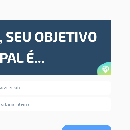
, SEU OBJETIVO
PAL É...
 culturais.
a urbana intensa.