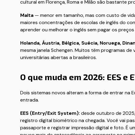
cultural em Florença, Roma e Milão são bastante pro
Malta
— menor em tamanho, mas com custo de vida 
maiores concentrações de escolas de inglês do co
aprender ou melhorar o inglês sem pagar os preços 
Holanda, Áustria, Bélgica, Suécia, Noruega, Din
mesma janela Schengen. Muitos têm programas de v
universitárias abertas a brasileiros.
O que muda em 2026: EES e 
Dois sistemas novos alteram a forma de entrar na
entrada.
EES (Entry/Exit System):
desde outubro de 2025, 
registro digital biométrico na chegada. Você vai p
passaporte e registrar impressão digital e foto. É
pouco mais de antecedência ao aeroporto na primeir