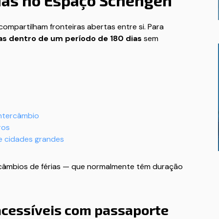
dias no Espaço Schengen
mpartilham fronteiras abertas entre si. Para
as dentro de um período de 180 dias
sem
intercâmbio
ros
e cidades grandes
tercâmbios de férias — que normalmente têm duração
acessíveis com passaporte