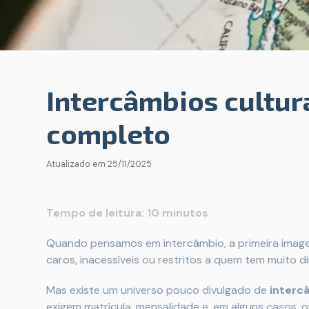
Intercâmbios cultura
completo
Atualizado em
25/11/2025
Tempo de leitura:
10 minutos
Quando pensamos em intercâmbio, a primeira imag
caros, inacessíveis ou restritos a quem tem muito di
Mas existe um universo pouco divulgado de
interc
exigem matrícula, mensalidade e, em alguns casos, 