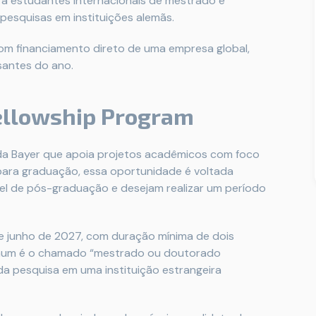
para estudantes internacionais de mestrado e
esquisas em instituições alemãs.
om financiamento direto de uma empresa global,
santes do ano.
Fellowship Program
a da Bayer que apoia projetos acadêmicos com foco
 para graduação, essa oportunidade é voltada
vel de pós-graduação e desejam realizar um período
e junho de 2027, com duração mínima de dois
omum é o chamado “mestrado ou doutorado
a pesquisa em uma instituição estrangeira