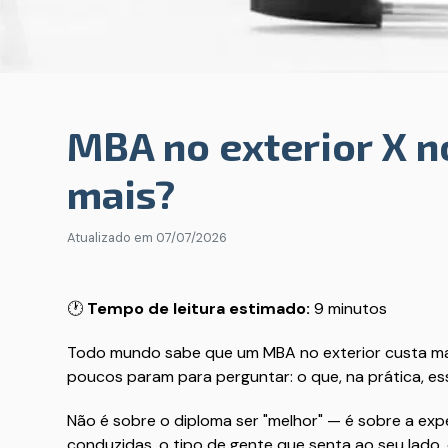
MBA no exterior X no
mais?
Atualizado em
07/07/2026
🕐
Tempo de leitura estimado:
9 minutos
Todo mundo sabe que um MBA no exterior custa mai
poucos param para perguntar: o que, na prática, es
Não é sobre o diploma ser "melhor" — é sobre a exp
conduzidas, o tipo de gente que senta ao seu lado