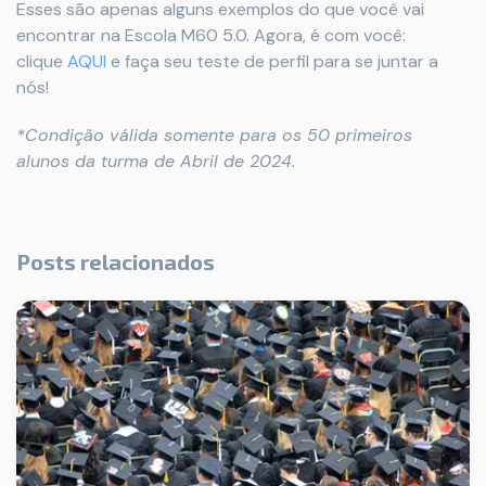
Esses são apenas alguns exemplos do que você vai
encontrar na Escola M60 5.0. Agora, é com você:
clique
AQUI
e faça seu teste de perfil para se juntar a
nós!
*Condição válida somente para os 50 primeiros
alunos da turma de Abril de 2024.
Posts relacionados