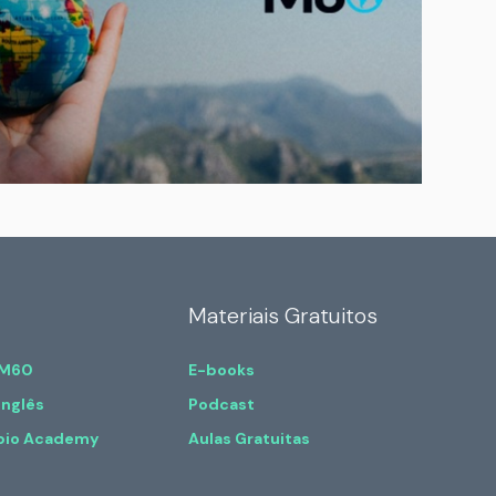
Materiais Gratuitos
 M60
E-books
Inglês
Podcast
bio Academy
Aulas Gratuitas