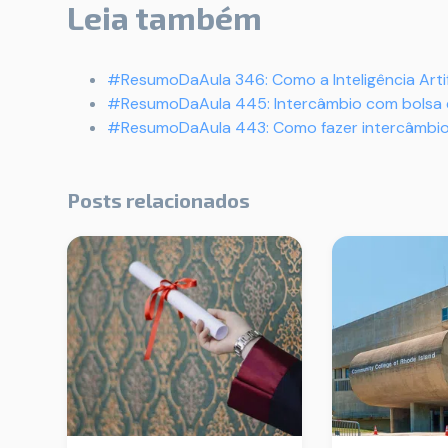
Leia também
#ResumoDaAula 346: Como a Inteligência Artif
#ResumoDaAula 445: Intercâmbio com bolsa 
#ResumoDaAula 443: Como fazer intercâmbio
Posts relacionados