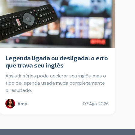
Legenda ligada ou desligada: o erro
que trava seu inglês
Assistir séries pode acelerar seu inglês, mas o
tipo de legenda usada muda completamente
o resultado.
Amy
07 Ago 2026