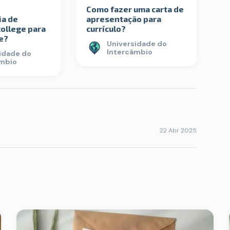
Como fazer uma carta de
ia de
apresentação para
ollege para
currículo?
e?
Universidade do
Intercâmbio
idade do
âmbio
22 Abr 2025