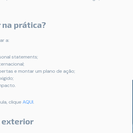
 na prática?
ar a:
rsonal statements;
ternacional;
ertas e montar um plano de ação;
xigido;
impacto.
ula, clique
AQUI
.
 exterior