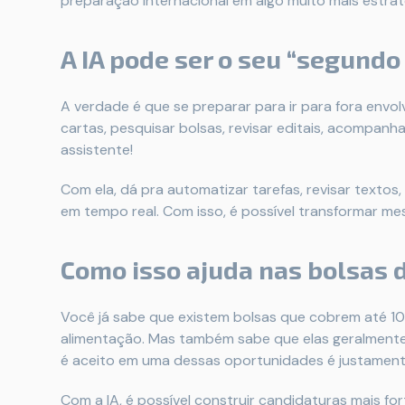
preparação internacional em algo muito mais estratég
A IA pode ser o seu “segundo
A verdade é que se preparar para ir para fora envo
cartas, pesquisar bolsas, revisar editais, acompanha
assistente!
Com ela, dá pra automatizar tarefas, revisar texto
em tempo real. Com isso, é possível transformar m
Como isso ajuda nas bolsas 
Você já sabe que existem bolsas que cobrem até 1
alimentação. Mas também sabe que elas geralmente 
é aceito em uma dessas oportunidades é justament
Com a IA, é possível construir candidaturas mais fo