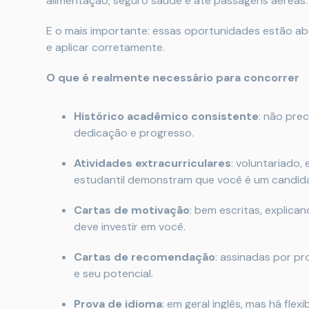
alimentação, seguro saúde e até passagens aéreas.
E o mais importante: essas oportunidades estão abe
e aplicar corretamente.
O que é realmente necessário para concorrer
Histórico acadêmico consistente
: não pre
dedicação e progresso.
Atividades extracurriculares
: voluntariado,
estudantil demonstram que você é um candid
Cartas de motivação
: bem escritas, explica
deve investir em você.
Cartas de recomendação
: assinadas por p
e seu potencial.
Prova de idioma
: em geral inglês, mas há fle