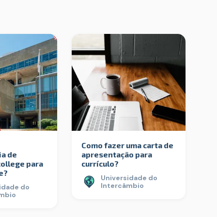
Como fazer uma carta de
ia de
apresentação para
ollege para
currículo?
e?
Universidade do
Intercâmbio
idade do
âmbio