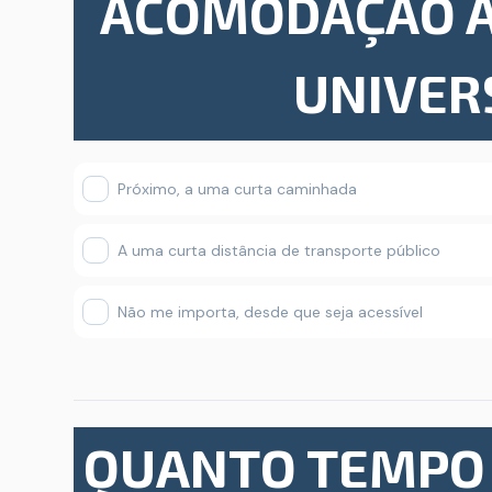
ACOMODAÇÃO A
UNIVER
Próximo, a uma curta caminhada
A uma curta distância de transporte público
Não me importa, desde que seja acessível
QUANTO TEMPO