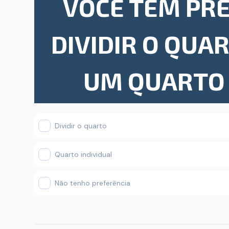
VOCÊ TEM PR
DIVIDIR O QUA
UM QUARTO 
Dividir o quarto
Quarto individual
Não tenho preferência