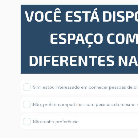
VOCÊ ESTÁ DISP
ESPAÇO COM
DIFERENTES N
Sim, estou interessado em conhecer pessoas de dif
Não, prefiro compartilhar com pessoas da mesma 
Não tenho preferência