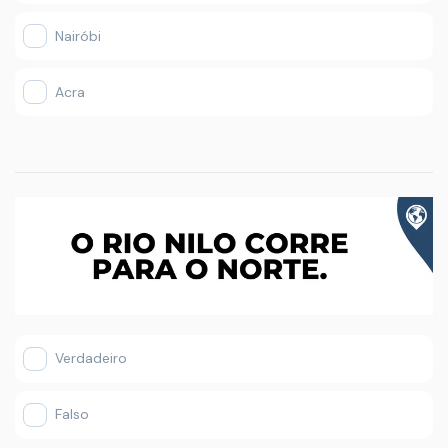
Nairóbi
Acra
Verdadeiro
Falso