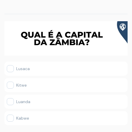
Lusaca
Kitwe
Luanda
Kabwe