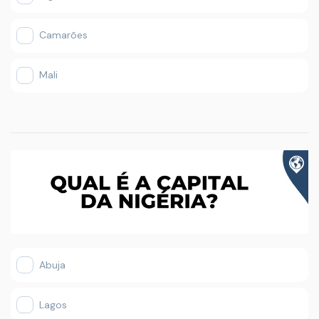
Camarões
Mali
Abuja
Lagos