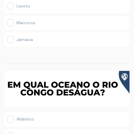
Lesoto
Marrocos
Jamaica
Atlântico