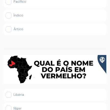
Pacífico
Índico
Ártico
Libéria
Níger