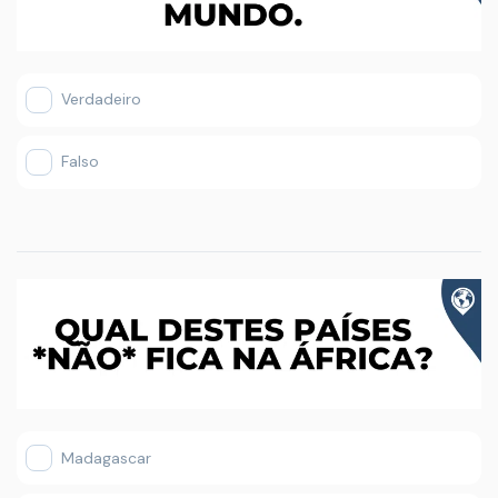
Verdadeiro
Falso
Madagascar