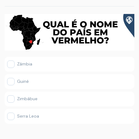
Zâmbia
Guiné
Zimbábue
Serra Leoa