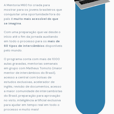
A Mentoria M60 foi criada para
mostrar para os jovens brasileiros que
conquistar uma oportunidade fora do
país é
muito mais acessível do que
se imagina
.
Com uma preparação que vai desde o
início até o fim da jornada auxiliando
em todo o processo para os
mais de
60 tipos de intercâmbios
disponíveis
pelo mundo.
O programa conta com mais de 1000
aulas gravadas, mentorias semanais
em grupo com Matheus Tomoto (maior
mentor de intercâmbios do Brasil),
acesso a central com bolsas de
estudos exclusivas, acelerador de
inglês, revisão de documentos, acesso
a maior comunidade de intercambistas
do Brasil, preparação para aprovação
no visto, inteligência artificial exclusiva
para ajudar em tempo real em todo o
processo e muito mais!