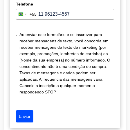
Telefone
+55
B
r
a
Ao enviar este formulário e se inscrever para
z
receber mensagens de texto, você concorda em
i
receber mensagens de texto de marketing (por
l
exemplo, promoções, lembretes de carrinho) da
+
[Nome da sua empresa] no número informado. O
5
consentimento não é uma condição de compra.
5
Taxas de mensagens e dados podem ser
aplicadas. A frequência das mensagens varia.
Cancele a inscrição a qualquer momento
respondendo STOP.
Enviar