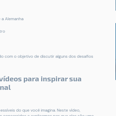
é a Alemanha
tro
 com o objetivo de discutir alguns dos desafios
vídeos para inspirar sua
nal
essíveis do que você imagina. Neste vídeo,
concorridos e explicamos por que elas são uma