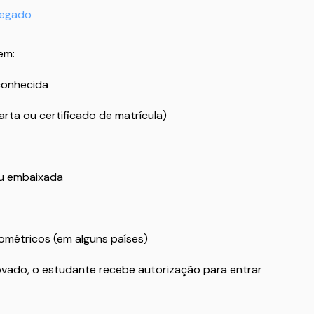
negado
em:
econhecida
rta ou certificado de matrícula)
ou embaixada
iométricos (em alguns países)
rovado, o estudante recebe autorização para entrar