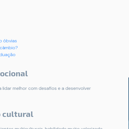
o óbvias
ercâmbio?
aduação
mocional
 a lidar melhor com desafios e a desenvolver
 cultural
ntes multiculturais, habilidade muito valorizada