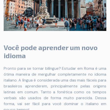
Você pode aprender um novo
idioma
Pronto para se tornar bilíngue? Estudar em Roma é uma
ótima maneira de mergulhar completamente no idioma
italiano. A língua é considerada uma das mais fáceis para
brasileiros aprenderem, principalmente pelas origens
latinas em comum. Tanto a fonética como os tempos
verbais são usados de forma muito parecida. Dessa
forma, vai ser fácil para você dominar o italiano em
pouco tempo!