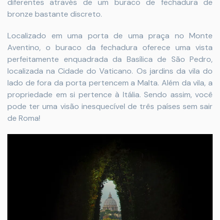
diferentes através de um buraco de fechadura de
bronze bastante discreto.
Localizado em uma porta de uma praça no Monte
Aventino, o buraco da fechadura oferece uma vista
perfeitamente enquadrada da Basílica de São Pedro,
localizada na Cidade do Vaticano. Os jardins da vila do
lado de fora da porta pertencem a Malta. Além da vila, a
propriedade em si pertence à Itália. Sendo assim, você
pode ter uma visão inesquecível de três países sem sair
de Roma!