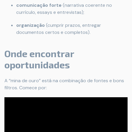
comunicação forte
(narrativa coerente no
currículo, essays e entrevistas);
organização
(cumprir prazos, entregar
documentos certos e completos).
Onde encontrar
oportunidades
A “mina de ouro” está na combinação de fontes e bons
filtros. Comece por: