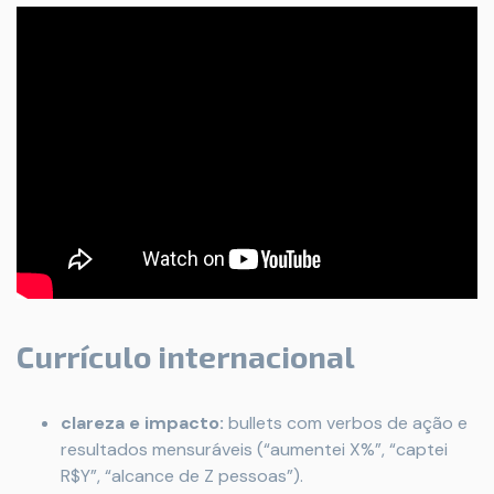
Currículo internacional
clareza e impacto:
bullets com verbos de ação e
resultados mensuráveis (“aumentei X%”, “captei
R$Y”, “alcance de Z pessoas”).