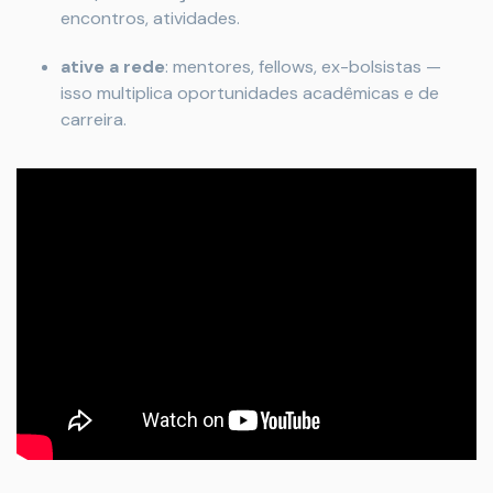
encontros, atividades.
ative a rede
: mentores, fellows, ex-bolsistas —
isso multiplica oportunidades acadêmicas e de
carreira.