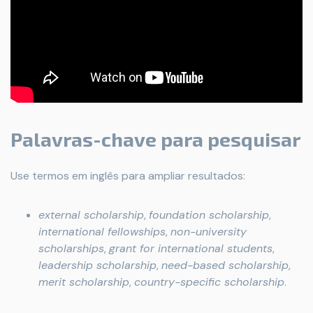
Palavras-chave para pesquisar
Use termos em inglês para ampliar resultados:
external scholarship
,
foundation scholarship
,
international fellowships
,
non-university
scholarships
,
grant for international students
,
leadership scholarship
,
need-based scholarship
,
merit scholarship
,
country-specific scholarship
.