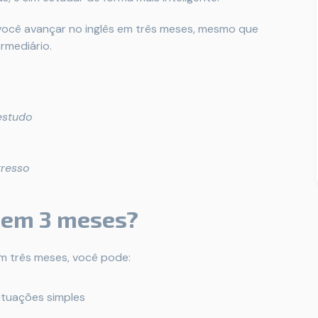
 você avançar no inglês em três meses, mesmo que
rmediário.
estudo
gresso
” em 3 meses?
Em três meses, você pode:
ituações simples