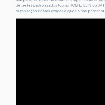
de testes padronizados (como TOEFL, IELTS ou SAT) e
organização dessas etapas e ajuda a não perder pr