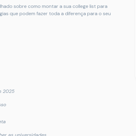
hado sobre como montar a sua college list para
gias que podem fazer toda a diferença para o seu
em 2025
sso
eta
lher as universidades