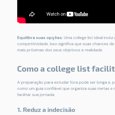
Equilibra suas opções:
Uma college list ideal inclu
competitividade. Isso significa que suas chances 
mais próximas dos seus objetivos e realidade.
Como a college list facil
A preparação para estudar fora pode ser longa e, po
como um guia confiável que organiza suas metas e
facilitar sua jornada:
1. Reduz a indecisão