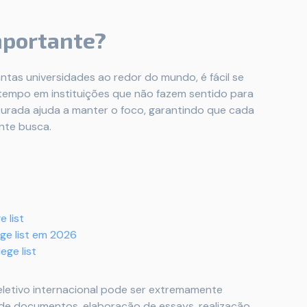
importante?
ntas universidades ao redor do mundo, é fácil se
empo em instituições que não fazem sentido para
ruturada ajuda a manter o foco, garantindo que cada
nte busca.
 list
ege list em 2026
ege list
eletivo internacional pode ser extremamente
de documentos, elaboração de essays, realização