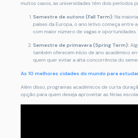
muitos casos, as universidades têm dois períodos p
Semestre de outono (Fall Term):
Na maioria
países da Europa, o ano letivo começa entre a
com maior número de vagas e oportunidades.
Semestre de primavera (Spring Term):
Alg
também oferecem início de ano acadêmico ent
quem quer evitar a alta concorrência do seme
As 10 melhores cidades do mundo para estuda
Além disso, programas acadêmicos de curta duraçã
opção para quem deseja aproveitar as férias escola