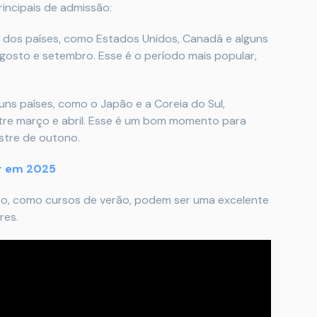
rincipais de admissão:
 dos países, como Estados Unidos, Canadá e alguns
gosto e setembro. Esse é o período mais popular,
uns países, como o Japão e a Coreia do Sul,
re março e abril. Esse é um bom momento para
stre de outono.
r em 2025
o, como cursos de verão, podem ser uma excelente
res.