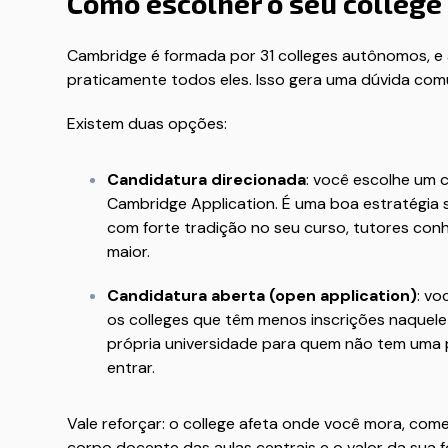
Como escolher o seu college
Cambridge é formada por 31 colleges autônomos, e 
praticamente todos eles. Isso gera uma dúvida comum
Existem duas opções:
Candidatura direcionada
: você escolhe um 
Cambridge Application. É uma boa estratégia 
com forte tradição no seu curso, tutores con
maior.
Candidatura aberta (open application)
: vo
os colleges que têm menos inscrições naquel
própria universidade para quem não tem uma p
entrar.
Vale reforçar: o college afeta onde você mora, come
corpo docente das aulas centrais e o valor da su