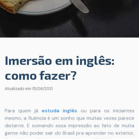
Imersão em inglês:
como fazer?
Atualizado em
15/06/2021
Para quem já
estuda inglês
ou para os iniciantes
mesmo, a fluência é um sonho que muitas vezes parece
distante. E somando essa impressão ao fato de muita
gente não poder sair do Brasil pra aprender no exterior,