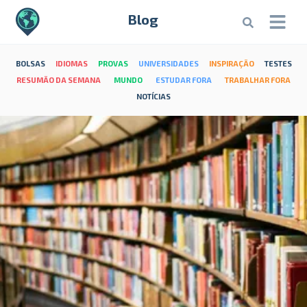
Blog
BOLSAS
IDIOMAS
PROVAS
UNIVERSIDADES
INSPIRAÇÃO
TESTES
RESUMÃO DA SEMANA
MUNDO
ESTUDAR FORA
TRABALHAR FORA
NOTÍCIAS