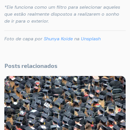
*Ele funciona como um filtro para selecionar aqueles
que estão realmente dispostos a realizarem o sonho
de ir para o exterior.
Foto de capa por
Shunya Koide
na
Unsplash
Posts relacionados