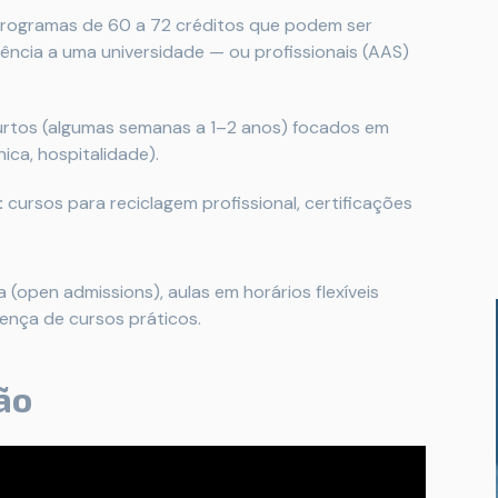
rogramas de 60 a 72 créditos que podem ser
ência a uma universidade — ou profissionais (AAS)
rtos (algumas semanas a 1–2 anos) focados em
ica, hospitalidade).
:
cursos para reciclagem profissional, certificações
(open admissions), aulas em horários flexíveis
ença de cursos práticos.
ão