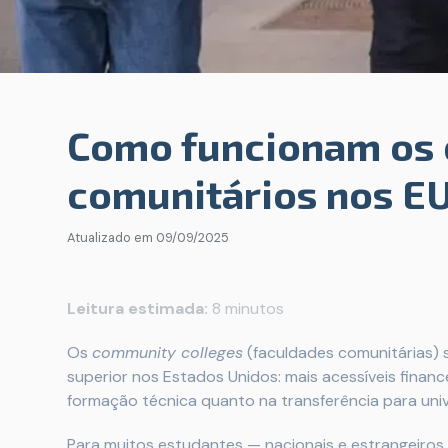
Como funcionam os 
comunitários nos E
Atualizado em
09/09/2025
Leitura estimada:
8 minutos
Os
community colleges
(faculdades comunitárias) 
superior nos Estados Unidos: mais acessíveis fina
formação técnica quanto na transferência para uni
Para muitos estudantes — nacionais e estrangeiros