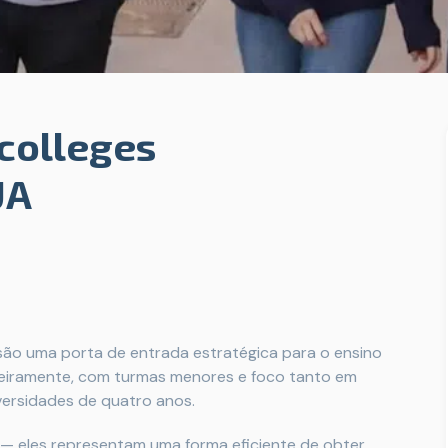
colleges
UA
são uma porta de entrada estratégica para o ensino
nceiramente, com turmas menores e foco tanto em
versidades de quatro anos.
 — eles representam uma forma eficiente de obter