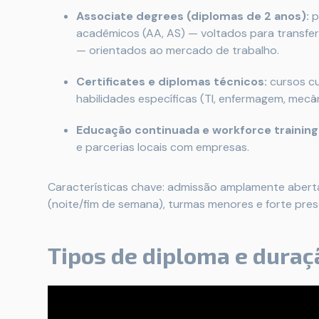
Associate degrees (diplomas de 2 anos):
p
acadêmicos (AA, AS) — voltados para transfer
— orientados ao mercado de trabalho.
Certificates e diplomas técnicos:
cursos cu
habilidades específicas (TI, enfermagem, mecân
Educação continuada e workforce training
e parcerias locais com empresas.
Características chave: admissão amplamente aberta 
(noite/fim de semana), turmas menores e forte pres
Tipos de diploma e duraç