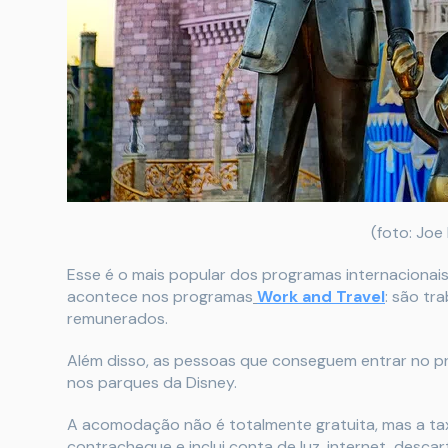
(foto: Joe
Esse é o mais popular dos programas internacionais
acontece nos programas
Work and Travel
: são tr
remunerados.
Além disso, as pessoas que conseguem entrar no p
nos parques da Disney.
A acomodação não é totalmente gratuita, mas a t
contracheque e inclui conta de luz, internet, descart