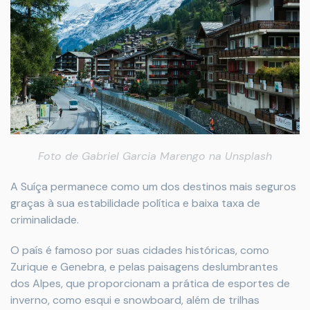
Foto de
Gabriel Garcia Marengo
na
Unsplash
A Suíça permanece como um dos destinos mais seguros
graças à sua estabilidade política e baixa taxa de
criminalidade.
O país é famoso por suas cidades históricas, como
Zurique e Genebra, e pelas paisagens deslumbrantes
dos Alpes, que proporcionam a prática de esportes de
inverno, como esqui e snowboard, além de trilhas