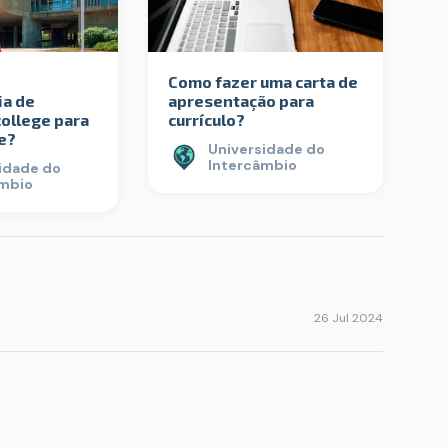
Como fazer uma carta de
ia de
apresentação para
ollege para
currículo?
e?
Universidade do
Intercâmbio
idade do
âmbio
26 Jul 2024