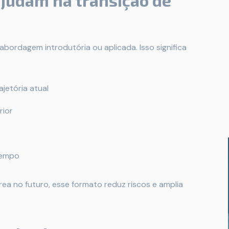
ajudam na transição de
bordagem introdutória ou aplicada. Isso significa
jetória atual
rior
tempo
a no futuro, esse formato reduz riscos e amplia