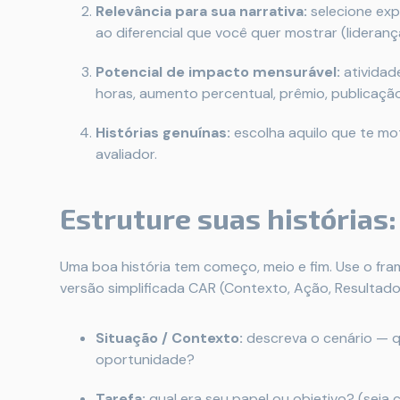
Relevância para sua narrativa:
selecione exp
ao diferencial que você quer mostrar (liderança
Potencial de impacto mensurável:
atividad
horas, aumento percentual, prêmio, publicaçã
Histórias genuínas:
escolha aquilo que te mo
avaliador.
Estruture suas histórias
Uma boa história tem começo, meio e fim. Use o fram
versão simplificada CAR (Contexto, Ação, Resultado
Situação / Contexto:
descreva o cenário — q
oportunidade?
Tarefa:
qual era seu papel ou objetivo? (seja c