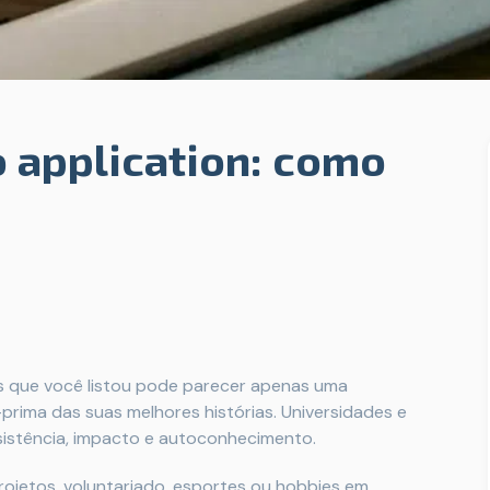
o application: como
es que você listou pode parecer apenas uma
rima das suas melhores histórias. Universidades e
sistência, impacto e autoconhecimento.
rojetos, voluntariado, esportes ou hobbies em