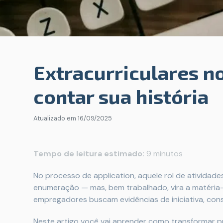
Extracurriculares n
contar sua história
Atualizado em
16/09/2025
Tempo de leitura estimado:
9 minutos
No processo de application, aquele rol de atividad
enumeração — mas, bem trabalhado, vira a matéria-p
empregadores buscam evidências de iniciativa, con
Neste artigo você vai aprender como transformar p