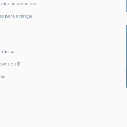
sidades parceiras
nas para avançar
itânica
vels ou IB
lês