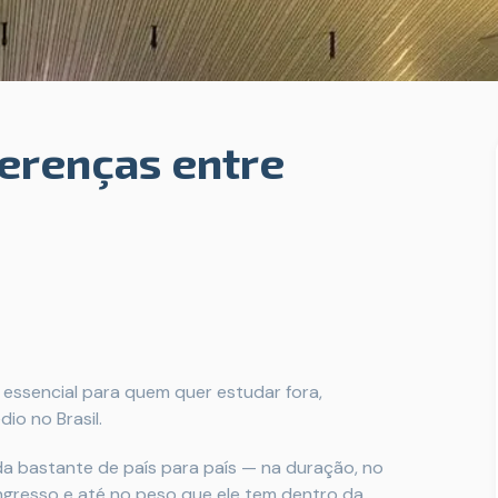
ferenças entre
essencial para quem quer estudar fora,
io no Brasil.
 bastante de país para país — na duração, no
 ingresso e até no peso que ele tem dentro da