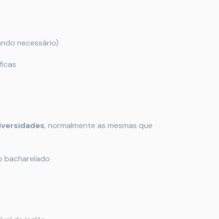
ando necessário)
ficas
iversidades
, normalmente as mesmas que
 o bacharelado