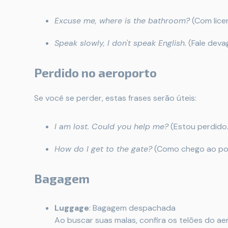
Excuse me, where is the bathroom?
(Com lice
Speak slowly, I don't speak English.
(Fale devag
Perdido no aeroporto
Se você se perder, estas frases serão úteis:
I am lost. Could you help me?
(Estou perdido
How do I get to the gate?
(Como chego ao po
Bagagem
Luggage
: Bagagem despachada
Ao buscar suas malas, confira os telões do ae