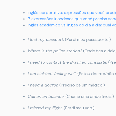
Inglês corporativo: expressões que você prec
7 expressões irlandesas que você precisa sabe
Inglês acadêmico vs. inglês do dia a dia: qual 
I lost my passport.
(Perdi meu passaporte.)
Where is the police station?
(Onde fica a dele
I need to contact the Brazilian consulate.
(Pre
I am sick/not feeling well.
(Estou doente/não m
I need a doctor.
(Preciso de um médico.)
Call an ambulance.
(Chame uma ambulância.)
I missed my flight.
(Perdi meu voo.)