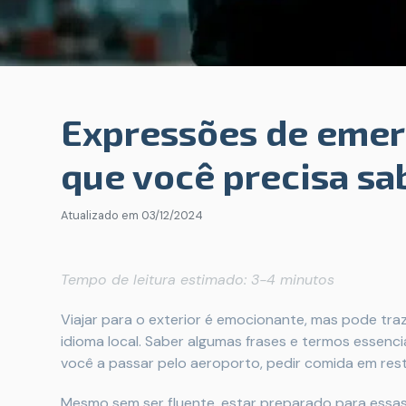
Expressões de emer
que você precisa sa
Atualizado em
03/12/2024
Tempo de leitura estimado: 3-4 minutos
Viajar para o exterior é emocionante, mas pode traz
idioma local. Saber algumas frases e termos essenci
você a passar pelo aeroporto, pedir comida em rest
Mesmo sem ser fluente, estar preparado para essas