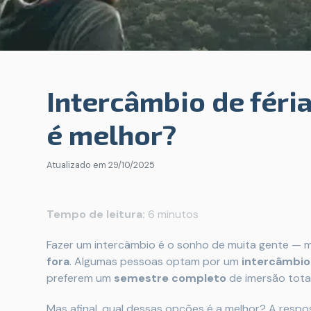
Intercâmbio de féria
é melhor?
Atualizado em
29/10/2025
Tempo de leitura:
6 minutos
Fazer um intercâmbio é o sonho de muita gente — m
fora
. Algumas pessoas optam por um
intercâmbio 
preferem um
semestre completo
de imersão total
Mas afinal, qual dessas opções é a melhor? A res