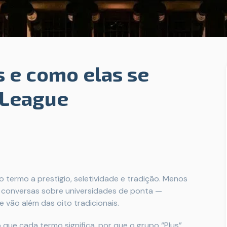
s e como elas se
 League
 o termo a prestígio, seletividade e tradição. Menos
m conversas sobre universidades de ponta —
vão além das oito tradicionais.
o que cada termo significa, por que o grupo “Plus”