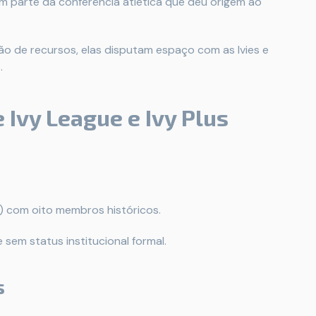
 parte da conferência atlética que deu origem ao
o de recursos, elas disputam espaço com as Ivies e
.
 Ivy League e Ivy Plus
a) com oito membros históricos.
 sem status institucional formal.
s