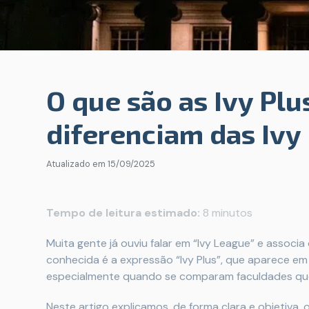
O que são as Ivy Plu
diferenciam das Ivy
Atualizado em
15/09/2025
Tempo de leitura estimado:
8 minutos
Muita gente já ouviu falar em “Ivy League” e associa
conhecida é a expressão “Ivy Plus”, que aparece e
especialmente quando se comparam faculdades que 
Neste artigo explicamos, de forma clara e objetiva, 