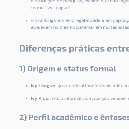
e produção de pesquisa, mesmo que não façam
termo “Ivy League”.
Em rankings, em empregabilidade e em captaçã
aparecem no mesmo patamar em muitas listas
Diferenças práticas entre
1) Origem e status formal
Ivy League:
grupo oficial (conferência atlétic
Ivy Plus:
rótulo informal; composição variável e
2) Perfil acadêmico e ênfase