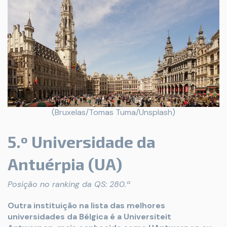
(Bruxelas/Tomas Tuma/Unsplash)
5.º Universidade da
Antuérpia (UA)
Posição no ranking da QS: 280.ª
Outra instituição na lista das melhores
universidades da Bélgica é a Universiteit