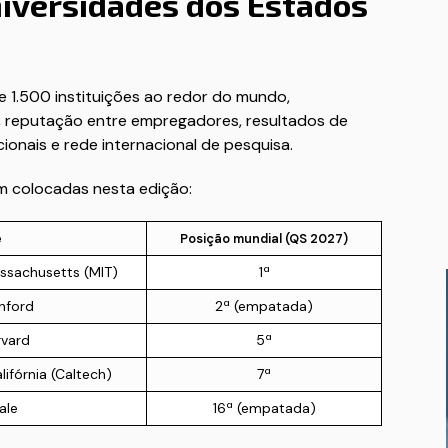
niversidades dos Estados
e 1.500 instituições ao redor do mundo,
 reputação entre empregadores, resultados de
onais e rede internacional de pesquisa.
em colocadas nesta edição:
e
Posição mundial (QS 2027)
assachusetts (MIT)
1ª
nford
2ª (empatada)
rvard
5ª
lifórnia (Caltech)
7ª
ale
16ª (empatada)