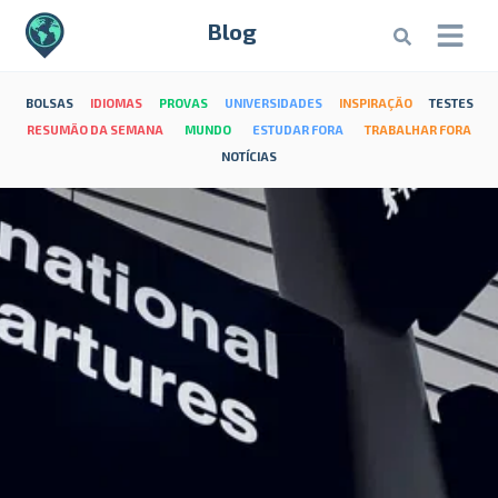
Blog
BOLSAS
IDIOMAS
PROVAS
UNIVERSIDADES
INSPIRAÇÃO
TESTES
RESUMÃO DA SEMANA
MUNDO
ESTUDAR FORA
TRABALHAR FORA
NOTÍCIAS