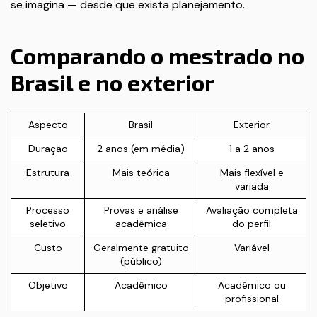
se imagina — desde que exista planejamento.
Comparando o mestrado no
Brasil e no exterior
Aspecto
Brasil
Exterior
Duração
2 anos (em média)
1 a 2 anos
Estrutura
Mais teórica
Mais flexível e
variada
Processo
Provas e análise
Avaliação completa
seletivo
acadêmica
do perfil
Custo
Geralmente gratuito
Variável
(público)
Objetivo
Acadêmico
Acadêmico ou
profissional