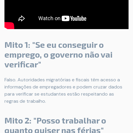
Mito 1: "Se eu conseguir o
emprego, o governo não vai
verificar"
Falso. Autoridades migratórias e fiscais têm acesso a
informações de empregadores e podem cruzar dados
para verificar se estudantes estão respeitando as
regras de trabalho.
Mito 2: "Posso trabalhar o
quanto quiser nas férias"