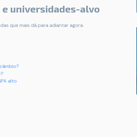
s e universidades-alvo
 das que mais dá para adiantar agora.
ercâmbio?
5?
GPA alto