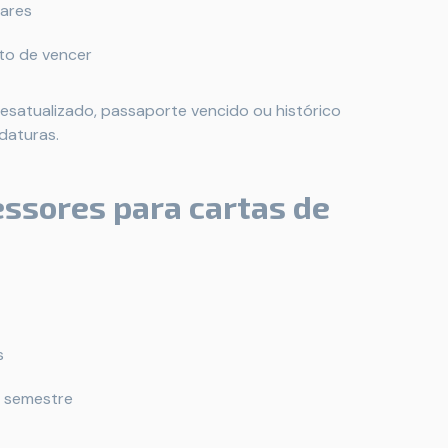
lares
to de vencer
satualizado, passaporte vencido ou histórico
daturas.
essores para cartas de
s
o semestre