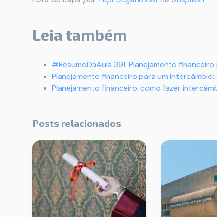
Leia também
#ResumoDaAula 391: Planejamento financeiro 
Planejamento financeiro para um intercâmbio
Planejamento financeiro: como fazer intercâ
Posts relacionados