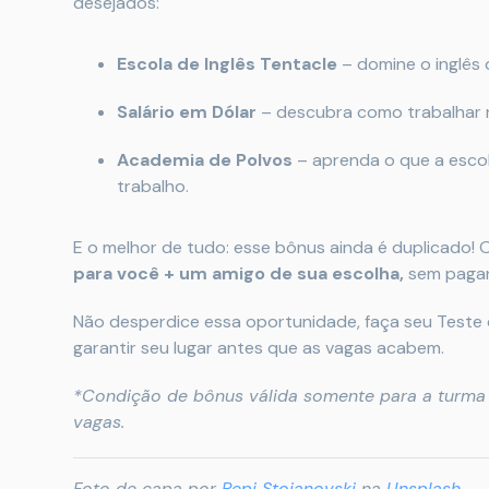
desejados:
Escola de Inglês Tentacle
– domine o inglês 
Salário em Dólar
– descubra como trabalhar 
Academia de Polvos
– aprenda o que a escol
trabalho.
E o melhor de tudo: esse bônus ainda é duplicado! 
para você + um amigo de sua escolha,
sem pagar 
Não desperdice essa oportunidade, faça seu Teste d
garantir seu lugar antes que as vagas acabem.
*Condição de bônus válida somente para a turma
vagas.
Foto de capa por
Pepi Stojanovski
na
Unsplash