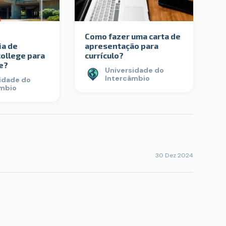
Como fazer uma carta de
ia de
apresentação para
ollege para
currículo?
e?
Universidade do
Intercâmbio
idade do
âmbio
30 Dez 2024